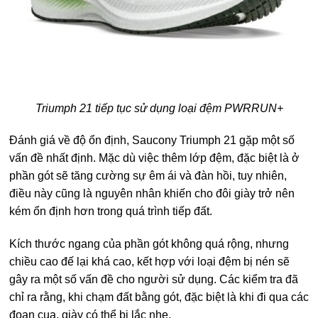
Triumph 21 tiếp tục sử dụng loại đệm PWRRUN+
Đánh giá về độ ổn định, Saucony Triumph 21 gặp một số
vấn đề nhất định. Mặc dù việc thêm lớp đệm, đặc biệt là ở
phần gót sẽ tăng cường sự êm ái và đàn hồi, tuy nhiên,
điều này cũng là nguyên nhân khiến cho đôi giày trở nên
kém ổn định hơn trong quá trình tiếp đất.
Kích thước ngang của phần gót không quá rộng, nhưng
chiều cao đế lại khá cao, kết hợp với loại đệm bị nén sẽ
gây ra một số vấn đề cho người sử dụng. Các kiểm tra đã
chỉ ra rằng, khi chạm đất bằng gót, đặc biệt là khi đi qua các
đoạn cua, giày có thể bị lắc nhẹ.