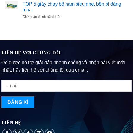
5
Arahi
TOP 5 giày chạy bộ nam siêu nhẹ, bền bỉ đáng
Nhuận
giày
6
mua
2025
chạy
ở
Chức năng bình luận bị tắt
bộ
TOP
dưới
5
1
giày
triệu
chạy
đáng
bộ
mua
nam
nhất
siêu
LIÊN HỆ VỚI CHÚNG TÔI
2025
nhẹ,
Để được hỗ trợ giải đáp nhanh chóng và nhận bài viết mới
bền
bỉ
nhất, hãy liên hệ với chúng tôi qua email:
đáng
mua
LIÊN HỆ