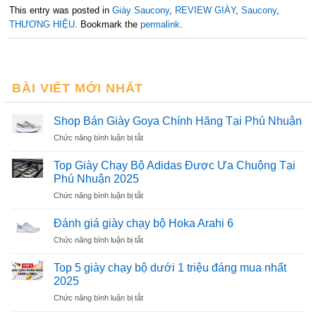
This entry was posted in
Giày Saucony
,
REVIEW GIÀY
,
Saucony
,
THƯƠNG HIỆU
. Bookmark the
permalink
.
BÀI VIẾT MỚI NHẤT
Shop Bán Giày Goya Chính Hãng Tại Phú Nhuận
ở
Chức năng bình luận bị tắt
Shop
Bán
Top Giày Chạy Bộ Adidas Được Ưa Chuộng Tại
Giày
Phú Nhuận 2025
Goya
ở
Chức năng bình luận bị tắt
Chính
Top
Hãng
Giày
Tại
Đánh giá giày chạy bộ Hoka Arahi 6
Chạy
Phú
ở
Chức năng bình luận bị tắt
Bộ
Nhuận
Đánh
Adidas
giá
Top 5 giày chạy bộ dưới 1 triệu đáng mua nhất
Được
giày
Ưa
2025
chạy
Chuộng
ở
Chức năng bình luận bị tắt
bộ
Tại
Top
Hoka
Phú