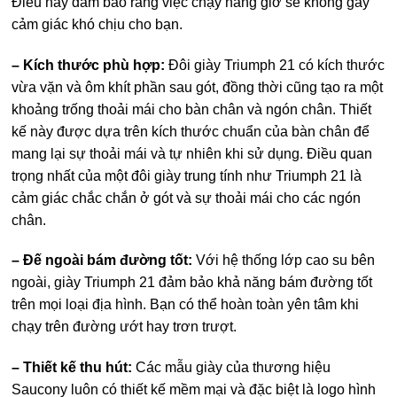
Điều này đảm bảo rằng việc chạy hàng giờ sẽ không gây
cảm giác khó chịu cho bạn.
– Kích thước phù hợp:
Đôi giày Triumph 21 có kích thước
vừa vặn và ôm khít phần sau gót, đồng thời cũng tạo ra một
khoảng trống thoải mái cho bàn chân và ngón chân. Thiết
kế này được dựa trên kích thước chuẩn của bàn chân để
mang lại sự thoải mái và tự nhiên khi sử dụng. Điều quan
trọng nhất của một đôi giày trung tính như Triumph 21 là
cảm giác chắc chắn ở gót và sự thoải mái cho các ngón
chân.
– Đế ngoài bám đường tốt:
Với hệ thống lớp cao su bên
ngoài, giày Triumph 21 đảm bảo khả năng bám đường tốt
trên mọi loại địa hình. Bạn có thể hoàn toàn yên tâm khi
chạy trên đường ướt hay trơn trượt.
– Thiết kế thu hút:
Các mẫu giày của thương hiệu
Saucony luôn có thiết kế mềm mại và đặc biệt là logo hình