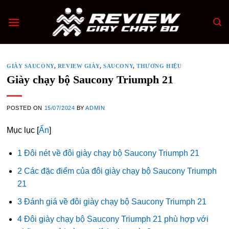
Skip
to
content
GIÀY SAUCONY
,
REVIEW GIÀY
,
SAUCONY
,
THƯƠNG HIỆU
Giày chạy bộ Saucony Triumph 21
POSTED ON
15/07/2024
BY
ADMIN
Mục lục
[
Ẩn
]
1 Đôi nét về đôi giày chạy bộ Saucony Triumph 21
2 Các đặc điểm của đôi giày chạy bộ Saucony Triumph
21
3 Đánh giá về đôi giày chạy bộ Saucony Triumph 21
4 Đôi giày chạy bộ Saucony Triumph 21 phù hợp với