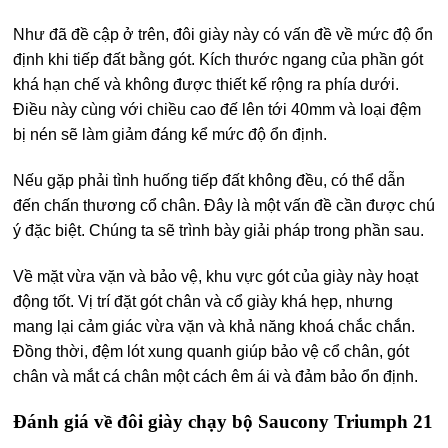
Như đã đề cập ở trên, đôi giày này có vấn đề về mức độ ổn
định khi tiếp đất bằng gót. Kích thước ngang của phần gót
khá hạn chế và không được thiết kế rộng ra phía dưới.
Điều này cùng với chiều cao đế lên tới 40mm và loại đệm
bị nén sẽ làm giảm đáng kể mức độ ổn định.
Nếu gặp phải tình huống tiếp đất không đều, có thể dẫn
đến chấn thương cổ chân. Đây là một vấn đề cần được chú
ý đặc biệt. Chúng ta sẽ trình bày giải pháp trong phần sau.
Về mặt vừa vặn và bảo vệ, khu vực gót của giày này hoạt
động tốt. Vị trí đặt gót chân và cổ giày khá hẹp, nhưng
mang lại cảm giác vừa vặn và khả năng khoá chắc chắn.
Đồng thời, đệm lót xung quanh giúp bảo vệ cổ chân, gót
chân và mắt cá chân một cách êm ái và đảm bảo ổn định.
Đánh giá về đôi giày chạy bộ Saucony Triumph 21