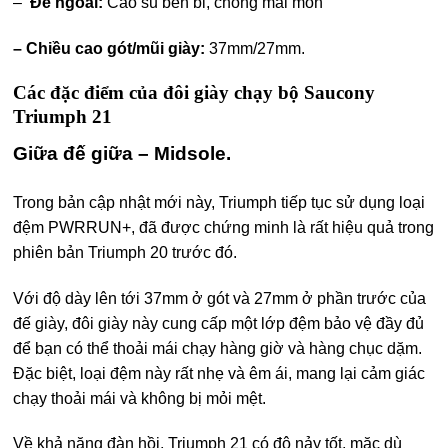
–
Đế ngoài:
Cao su bền bỉ, chống mài mòn
– Chiều cao gót/mũi giày:
37mm/27mm.
Các đặc điểm của đôi giày chạy bộ Saucony
Triumph 21
Giữa đế giữa – Midsole.
Trong bản cập nhật mới này, Triumph tiếp tục sử dụng loại
đệm PWRRUN+, đã được chứng minh là rất hiệu quả trong
phiên bản Triumph 20 trước đó.
Với độ dày lên tới 37mm ở gót và 27mm ở phần trước của
đế giày, đôi giày này cung cấp một lớp đệm bảo vệ đầy đủ
để bạn có thể thoải mái chạy hàng giờ và hàng chục dặm.
Đặc biệt, loại đệm này rất nhẹ và êm ái, mang lại cảm giác
chạy thoải mái và không bị mỏi mệt.
Về khả năng đàn hồi, Triumph 21 có độ nảy tốt, mặc dù