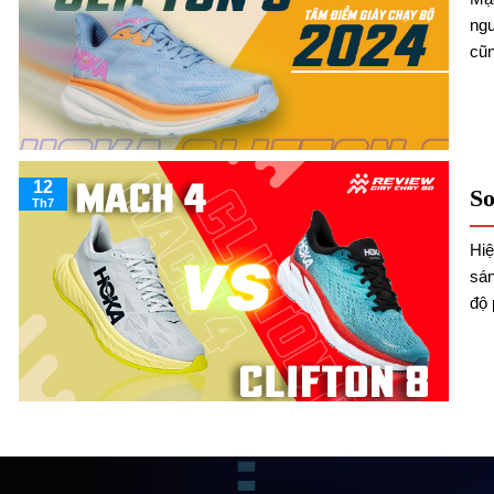
ngư
cũn
12
So
Th7
Hiệ
sán
độ 