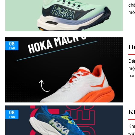
chắ
mới
08
H
Th8
Đá
một
bài
Kh
08
Th8
Kh
Đườ