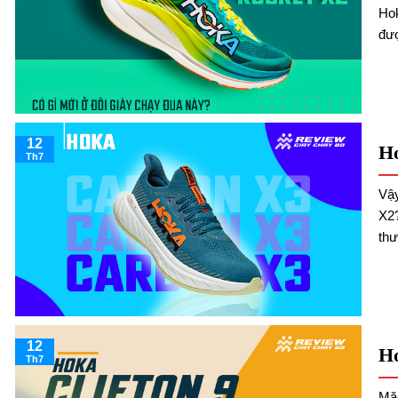
Hok
đượ
12
H
Th7
Vậy
X2?
thư
12
Ho
Th7
Mặc