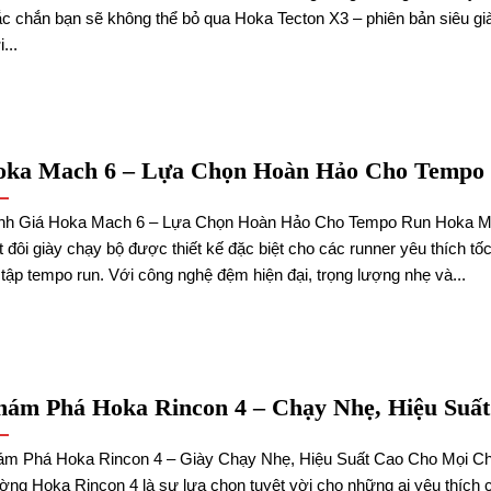
c chắn bạn sẽ không thể bỏ qua Hoka Tecton X3 – phiên bản siêu gi
...
oka Mach 6 – Lựa Chọn Hoàn Hảo Cho Tempo
nh Giá Hoka Mach 6 – Lựa Chọn Hoàn Hảo Cho Tempo Run Hoka Ma
 đôi giày chạy bộ được thiết kế đặc biệt cho các runner yêu thích tố
 tập tempo run. Với công nghệ đệm hiện đại, trọng lượng nhẹ và...
ám Phá Hoka Rincon 4 – Chạy Nhẹ, Hiệu Suấ
ám Phá Hoka Rincon 4 – Giày Chạy Nhẹ, Hiệu Suất Cao Cho Mọi C
ng Hoka Rincon 4 là sự lựa chọn tuyệt vời cho những ai yêu thích 