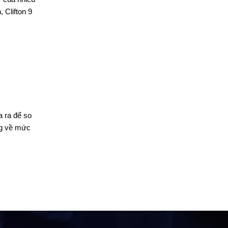
 Clifton 9
a ra để so
ng về mức