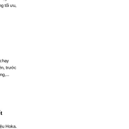
g tối ưu,
 chạy
ên, trước
g,...
t
iệu Hoka.