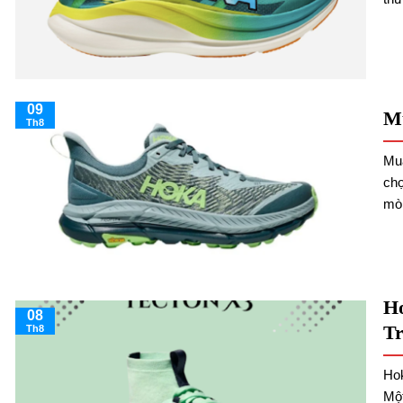
09
Mu
Th8
Mua
chọ
mòn
Ho
08
Tr
Th8
Hok
Một