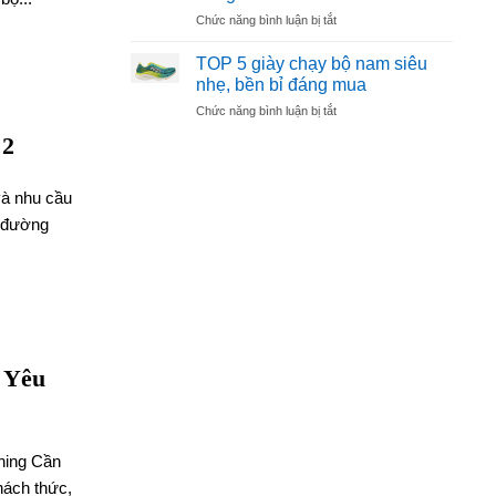
chạy
Tại
ở
Chức năng bình luận bị tắt
bộ
Phú
Top
Hoka
Nhuận
5
Arahi
TOP 5 giày chạy bộ nam siêu
2025
giày
6
nhẹ, bền bỉ đáng mua
chạy
ở
Chức năng bình luận bị tắt
bộ
TOP
dưới
 2
5
1
giày
triệu
chạy
đáng
và nhu cầu
bộ
mua
ư đường
nam
nhất
siêu
2025
nhẹ,
bền
bỉ
đáng
mua
 Yêu
ning Cần
hách thức,