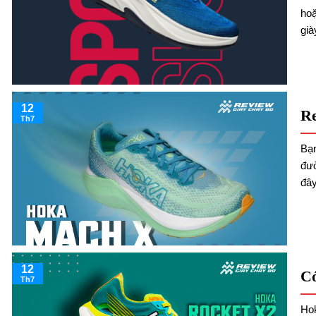
hoặ
giày
12
R
Th7
Bạn
đườ
đây
12
Có
Th7
Hok