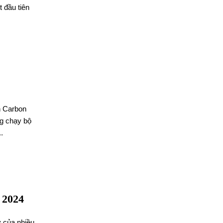
 đầu tiên
n Carbon
g chạy bộ
.
 2024
ý của nhiều