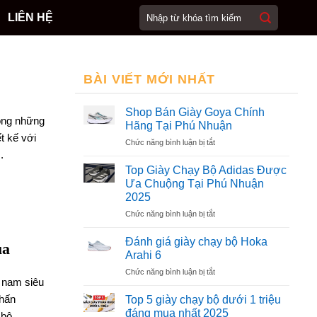
LIÊN HỆ
BÀI VIẾT MỚI NHẤT
Shop Bán Giày Goya Chính
rong những
Hãng Tại Phú Nhuận
t kế với
ở
Chức năng bình luận bị tắt
.
Shop
Bán
Top Giày Chạy Bộ Adidas Được
Giày
Ưa Chuộng Tại Phú Nhuận
Goya
2025
Chính
ở
Chức năng bình luận bị tắt
Hãng
Top
Tại
Giày
Phú
Đánh giá giày chạy bộ Hoka
ua
Chạy
Nhuận
Arahi 6
Bộ
ở
Chức năng bình luận bị tắt
Adidas
 nam siêu
Đánh
Được
giá
Ưa
chấn
Top 5 giày chạy bộ dưới 1 triệu
giày
Chuộng
đáng mua nhất 2025
bộ...