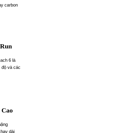
ày carbon
 Run
ch 6 là
c độ và các
t Cao
hặng
chạy dài