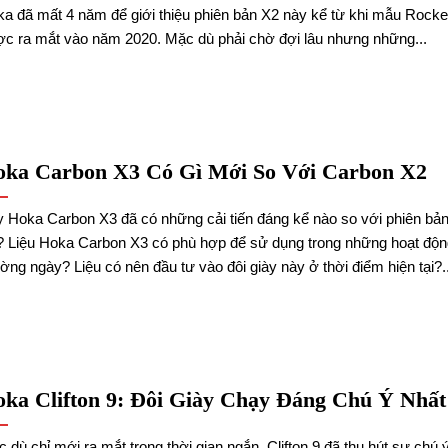
a đã mất 4 năm để giới thiệu phiên bản X2 này kể từ khi mẫu Rocket
c ra mắt vào năm 2020. Mặc dù phải chờ đợi lâu nhưng những...
oka Carbon X3 Có Gì Mới So Với Carbon X2
 Hoka Carbon X3 đã có những cải tiến đáng kể nào so với phiên bả
 Liệu Hoka Carbon X3 có phù hợp để sử dụng trong những hoạt độn
ờng ngày? Liệu có nên đầu tư vào đôi giày này ở thời điểm hiện tại?..
ka Clifton 9: Đôi Giày Chạy Đáng Chú Ý Nhất
 dù chỉ mới ra mắt trong thời gian ngắn, Clifton 9 đã thu hút sự chú 