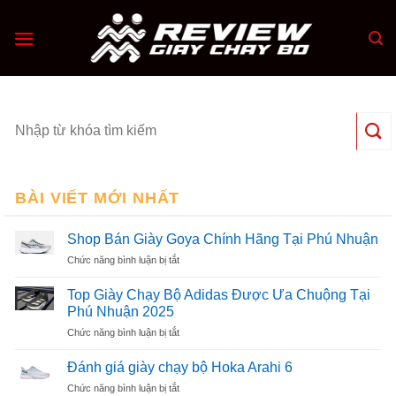
Skip
to
content
BÀI VIẾT MỚI NHẤT
Shop Bán Giày Goya Chính Hãng Tại Phú Nhuận
ở
Chức năng bình luận bị tắt
Shop
Bán
Top Giày Chạy Bộ Adidas Được Ưa Chuộng Tại
Giày
Phú Nhuận 2025
Goya
ở
Chức năng bình luận bị tắt
Chính
Top
Hãng
Giày
Tại
Đánh giá giày chạy bộ Hoka Arahi 6
Chạy
Phú
ở
Chức năng bình luận bị tắt
Bộ
Nhuận