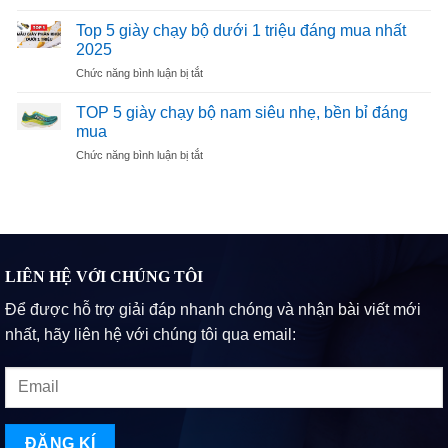
Đánh
Adidas
giá
Top 5 giày chạy bộ dưới 1 triệu đáng mua nhất
Được
giày
Ưa
2025
chạy
Chuộng
ở
Chức năng bình luận bị tắt
bộ
Tại
Top
Hoka
Phú
5
Arahi
TOP 5 giày chạy bộ nam siêu nhẹ, bền bỉ đáng
Nhuận
giày
6
mua
2025
chạy
ở
Chức năng bình luận bị tắt
bộ
TOP
dưới
5
1
giày
triệu
chạy
đáng
bộ
mua
nam
nhất
siêu
LIÊN HỆ VỚI CHÚNG TÔI
2025
nhẹ,
Để được hỗ trợ giải đáp nhanh chóng và nhận bài viết mới
bền
bỉ
nhất, hãy liên hệ với chúng tôi qua email:
đáng
mua