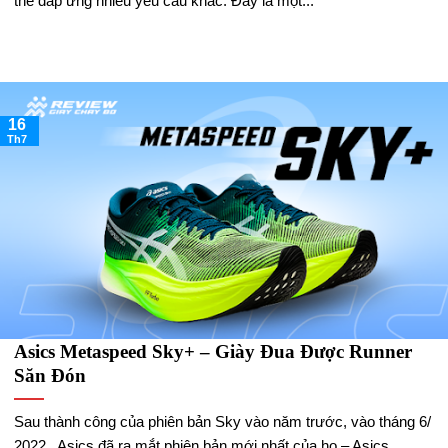
thể đáp ứng nhiều yêu cầu khác. Đây là một...
16
Th7
Asics Metaspeed Sky+ – Giày Đua Được Runner
Săn Đón
Sau thành công của phiên bản Sky vào năm trước, vào tháng 6/
2022 , Asics đã ra mắt phiên bản mới nhất của họ – Asics