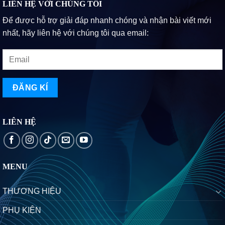
siêu
LIÊN HỆ VỚI CHÚNG TÔI
2025
nhẹ,
Để được hỗ trợ giải đáp nhanh chóng và nhận bài viết mới
bền
bỉ
nhất, hãy liên hệ với chúng tôi qua email:
đáng
mua
LIÊN HỆ
MENU
THƯƠNG HIỆU
PHỤ KIỆN