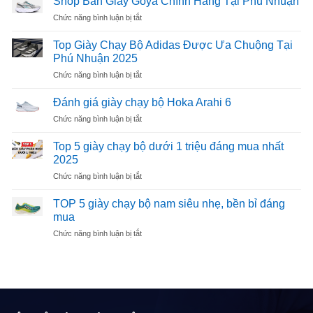
Shop Bán Giày Goya Chính Hãng Tại Phú Nhuận
ở
Chức năng bình luận bị tắt
Shop
Bán
Top Giày Chạy Bộ Adidas Được Ưa Chuộng Tại
Giày
Phú Nhuận 2025
Goya
ở
Chức năng bình luận bị tắt
Chính
Top
Hãng
Giày
Tại
Đánh giá giày chạy bộ Hoka Arahi 6
Chạy
Phú
ở
Chức năng bình luận bị tắt
Bộ
Nhuận
Đánh
Adidas
giá
Top 5 giày chạy bộ dưới 1 triệu đáng mua nhất
Được
giày
Ưa
2025
chạy
Chuộng
ở
Chức năng bình luận bị tắt
bộ
Tại
Top
Hoka
Phú
5
Arahi
TOP 5 giày chạy bộ nam siêu nhẹ, bền bỉ đáng
Nhuận
giày
6
mua
2025
chạy
ở
Chức năng bình luận bị tắt
bộ
TOP
dưới
5
1
giày
triệu
chạy
đáng
bộ
mua
nam
nhất